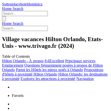
Suttonplacehoteldominica
Home
Search
Home
Search
Village vacances Hilton Orlando, Etats-
Unis - www.trivago.fr (2024)
Table of Contents
Hilton Orlando - À propos
8.6Excellent
Principaux services
Emplacement
Questions fréquemment posées à propos de Hilton
Orlando
Parmi les Hôtels les mieux notés à Orlando
Propositions
d'hôtels à proximité Hilton Orlando
Hilton Orlando: les destinations
à proximité
Explorez les attractions à proximité
Navigation
Favoris