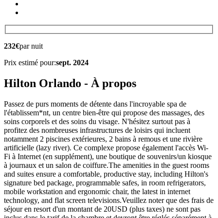
232€
par nuit
Prix estimé pour:
sept. 2024
Hilton Orlando - À propos
Passez de purs moments de détente dans l'incroyable spa de
l'établissem*nt, un centre bien-être qui propose des massages, des
soins corporels et des soins du visage. N'hésitez surtout pas à
profitez des nombreuses infrastructures de loisirs qui incluent
notamment 2 piscines extérieures, 2 bains à remous et une rivière
artificielle (lazy river). Ce complexe propose également l'accès Wi-
Fi à Internet (en supplément), une boutique de souvenirs/un kiosque
à journaux et un salon de coiffure.The amenities in the guest rooms
and suites ensure a comfortable, productive stay, including Hilton's
signature bed package, programmable safes, in room refrigerators,
mobile workstation and ergonomic chair, the latest in internet
technology, and flat screen televisions.Veuillez noter que des frais de
séjour en resort d'un montant de 20USD (plus taxes) ne sont pas
inclus dans le tarif de la chambre et devront être réglés séparément à