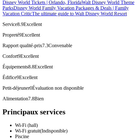
Disney World Tickets | Orlando, Florida
Walt Disney World Theme
Parks
Disney World Family Vacation Packages & Deals | Family
Vacation Critic
The ultimate guide to Walt Disney World Resort
Service
8.9
Excellent
Propreté
9
Excellent
Rapport qualité-prix
7.3
Convenable
Confort
9
Excellent
Équipements
8.8
Excellent
Édifice
9
Excellent
Petit-déjeuner
0
Évaluation non disponible
Alimentation
7.8
Bien
Principaux services
Wi-Fi (hall)
Wi-Fi gratuit
(Indisponible)
Piscine