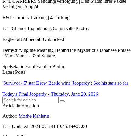
R+L CARRIERS Sendungsverfolgung | Den Status Ihrer Pakete
Verfolgen | Ship24
R&L Carriers Tracking | 4Tracking
Last Chance Liquidations Gainesville Photos
Eaglecraft Minecraft Unblocked
Demystifying the Meaning Behind the Mysterious Japanese Phrase
"Yami Yami" - 33rd Square
Speisekarte Yami Yami in Berlin
Latest Posts
'Survivor 45' star Drew Basile wins 'Jeopardy': See his stats so far
Today's Final Jeopardy - Thursday, June 20, 2026
Article information
Author
:
Moshe Kshlerin
Last Updated
:
2024-07-23T19:45:14+07:00