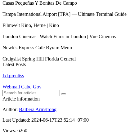
Casas Pequeñas Y Bonitas De Campo
Tampa International Airport [TPA] — Ultimate Terminal Guide
Filmwelt Kino, Herne | Kino
London Cinemas | Watch Films in London | Vue Cinemas
Newk's Express Cafe Byram Menu
Craigslist Spring Hill Florida General
Latest Posts
Ixl.prentiss
Webmail Cabq Gov
Article information
Author
:
Barbera Armstrong
Last Updated
:
2024-06-17T23:52:14+07:00
Views
: 6260