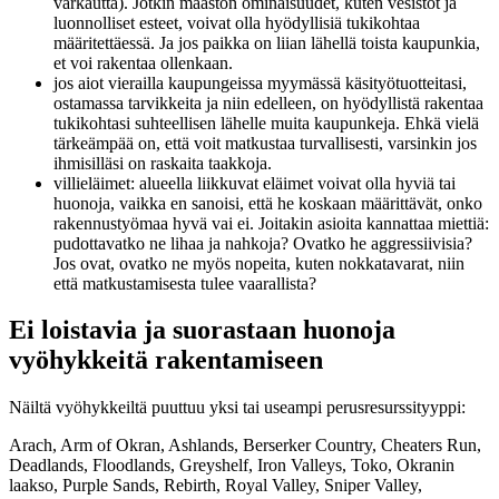
varkautta). Jotkin maaston ominaisuudet, kuten vesistöt ja
luonnolliset esteet, voivat olla hyödyllisiä tukikohtaa
määritettäessä. Ja jos paikka on liian lähellä toista kaupunkia,
et voi rakentaa ollenkaan.
jos aiot vierailla kaupungeissa myymässä käsityötuotteitasi,
ostamassa tarvikkeita ja niin edelleen, on hyödyllistä rakentaa
tukikohtasi suhteellisen lähelle muita kaupunkeja. Ehkä vielä
tärkeämpää on, että voit matkustaa turvallisesti, varsinkin jos
ihmisilläsi on raskaita taakkoja.
villieläimet: alueella liikkuvat eläimet voivat olla hyviä tai
huonoja, vaikka en sanoisi, että he koskaan määrittävät, onko
rakennustyömaa hyvä vai ei. Joitakin asioita kannattaa miettiä:
pudottavatko ne lihaa ja nahkoja? Ovatko he aggressiivisia?
Jos ovat, ovatko ne myös nopeita, kuten nokkatavarat, niin
että matkustamisesta tulee vaarallista?
Ei loistavia ja suorastaan ​​huonoja
vyöhykkeitä rakentamiseen
Näiltä vyöhykkeiltä puuttuu yksi tai useampi perusresurssityyppi:
Arach, Arm of Okran, Ashlands, Berserker Country, Cheaters Run,
Deadlands, Floodlands, Greyshelf, Iron Valleys, Toko, Okranin
laakso, Purple Sands, Rebirth, Royal Valley, Sniper Valley,