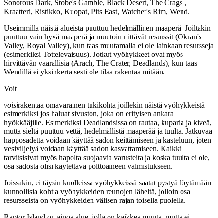
Sonorous Dark, Stobe's Gamble, Black Desert, The Crags ,
Kraatteri, Ristikko, Kuopat, Pits East, Watcher's Rim, Wend.
Useimmilla näistä alueista puuttuu hedelmällinen maaperä. Joiltakin
puuttuu vain hyvä maaperä ja muutoin riittävät resurssit (Okran's
Valley, Royal Valley), kun taas muutamalla ei ole lainkaan resursseja
(esimerkiksi Tottelevaisuus). Jotkut vyöhykkeet ovat myös
hirvittävän vaarallisia (Arach, The Crater, Deadlands), kun taas
Wendillä ei yksinkertaisesti ole tilaa rakentaa mitään.
Voit
voisi
rakentaa omavarainen tukikohta joillekin näistä vyöhykkeistä –
esimerkiksi jos haluat sivuston, joka on erityisen ankara
hyökkääjille. Esimerkiksi Deadlandsissa on rautaa, kuparia ja kiveä,
mutta sieltä puuttuu vettä, hedelmällistä maaperää ja tuulta. Jatkuvaa
happosadetta voidaan käyttää sadon keittämiseen ja kasteluun, joten
vesiviljelyä voidaan käyttää sadon kasvattamiseen. Kaikki
tarvitsisivat myös hapolta suojaavia varusteita ja koska tuulta ei ole,
osa sadosta olisi käytettävä polttoaineen valmistukseen.
Joissakin, ei täysin kuolleissa vyöhykkeissä saatat pystyä löytämään
kunnollisia kohtia vyöhykkeiden reunojen läheltä, jolloin osa
resursseista on vyöhykkeiden välisen rajan toisella puolella.
Raptor Island on ainoa alue, jolla on kaikkea muuta, mutta ei