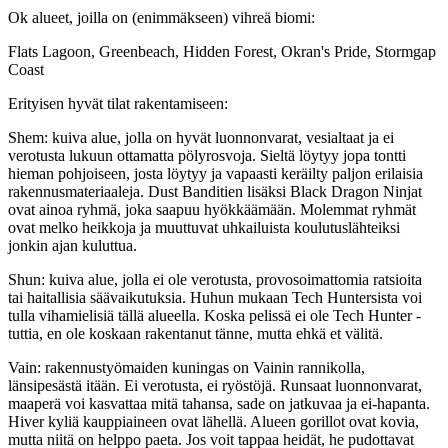
Ok alueet, joilla on (enimmäkseen) vihreä biomi:
Flats Lagoon, Greenbeach, Hidden Forest, Okran's Pride, Stormgap
Coast
Erityisen hyvät tilat rakentamiseen:
Shem: kuiva alue, jolla on hyvät luonnonvarat, vesialtaat ja ei
verotusta lukuun ottamatta pölyrosvoja. Sieltä löytyy jopa tontti
hieman pohjoiseen, josta löytyy ja vapaasti keräilty paljon erilaisia ​​
rakennusmateriaaleja. Dust Banditien lisäksi Black Dragon Ninjat
ovat ainoa ryhmä, joka saapuu hyökkäämään. Molemmat ryhmät
ovat melko heikkoja ja muuttuvat uhkailuista koulutuslähteiksi
jonkin ajan kuluttua.
Shun: kuiva alue, jolla ei ole verotusta, provosoimattomia ratsioita
tai haitallisia säävaikutuksia. Huhun mukaan Tech Huntersista voi
tulla vihamielisiä tällä alueella. Koska pelissä ei ole Tech Hunter -
tuttia, en ole koskaan rakentanut tänne, mutta ehkä et välitä.
Vain: rakennustyömaiden kuningas on Vainin rannikolla,
länsipesästä itään. Ei verotusta, ei ryöstöjä. Runsaat luonnonvarat,
maaperä voi kasvattaa mitä tahansa, sade on jatkuvaa ja ei-hapanta.
Hiver kyliä kauppiaineen ovat lähellä. Alueen gorillot ovat kovia,
mutta niitä on helppo paeta. Jos voit tappaa heidät, he pudottavat