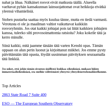
nahat ja lihaa. Nälkäiset rosvot eivät matkusta täällä. Alueella
vaeltavat pyhän kansakunnan lainsuojattomat ovat heikkoja eivätkä
yleensä vihamielisiä.
Stoben puutarha saattaa myös kuulua tänne, mutta en tiedä varmasti.
Verotusta ei ole ja maailman valtiot vaikuttavat kaikkiin
rosvoryhmiin. Jos otat kaikki johtajat pois tai liität kaikkien johtajien
kanssa, tuleeko silti provosoimattomia ratsioita? Joku kokeile tätä ja
kerro minulle.
Siinä kaikki, mitä jaamme tänään tätä varten
Kenshi
opas. Tämän
oppaan on alun perin luonut ja kirjoittanut miikhei. Jos emme pysty
päivittämään tätä opasta, löydät uusimman päivityksen seuraamalla
tätä linkkiä.
Jos uskot, että jokin tämän sivuston sisällöstä loukkaa oikeuksiasi, mukaan lukien
immateriaalioikeuksiasi, ota meihin välittömästi yhteyttä yhteydenottolomakkeellamme.
Top Articles
2863 State Road 7 Suite 400
ESO — The European Southern Observatory