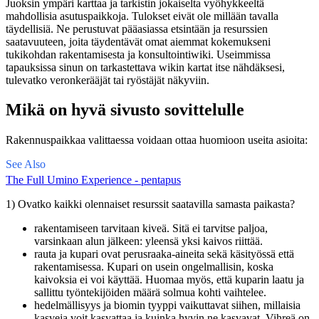
Juoksin ympäri karttaa ja tarkistin jokaiselta vyöhykkeeltä
mahdollisia asutuspaikkoja. Tulokset eivät ole millään tavalla
täydellisiä. Ne perustuvat pääasiassa etsintään ja resurssien
saatavuuteen, joita täydentävät omat aiemmat kokemukseni
tukikohdan rakentamisesta ja konsultointiwiki
. Useimmissa
tapauksissa sinun on tarkastettava wikin kartat itse nähdäksesi,
tulevatko veronkerääjät tai ryöstäjät näkyviin.
Mikä on hyvä sivusto sovittelulle
Rakennuspaikkaa valittaessa voidaan ottaa huomioon useita asioita:
See Also
The Full Umino Experience - pentapus
1) Ovatko kaikki olennaiset resurssit saatavilla samasta paikasta?
rakentamiseen tarvitaan kiveä. Sitä ei tarvitse paljoa,
varsinkaan alun jälkeen: yleensä yksi kaivos riittää.
rauta ja kupari ovat perusraaka-aineita sekä käsityössä että
rakentamisessa. Kupari on usein ongelmallisin, koska
kaivoksia ei voi käyttää. Huomaa myös, että kuparin laatu ja
sallittu työntekijöiden määrä solmua kohti vaihtelee.
hedelmällisyys ja biomin tyyppi vaikuttavat siihen, millaisia ​​
kasveja voit kasvattaa ja kuinka hyvin ne kasvavat. Vihreä on