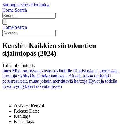
Suttonplacehoteldominica
Home
Search
Home
Search
Kenshi - Kaikkien siirtokuntien
sijaintiopas (2024)
Table of Contents
Intro
Mikä on hyvä sivusto sovittelulle
Ei loistavia ja suorastaan ​​
huonoja vyöhykkeitä rakentamiseen
Alueet, joissa on kaikki
perusresurssit, mutta joitain merkittäviä haittoja
Hyvät ja todella
hyvät vyöhykkeet rakentamiseen
Otsikko:
Kenshi
Release Date:
Kehittäjä:
Kustantaja: