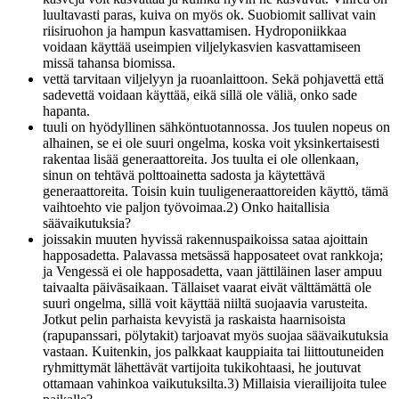
luultavasti paras, kuiva on myös ok. Suobiomit sallivat vain
riisiruohon ja hampun kasvattamisen. Hydroponiikkaa
voidaan käyttää useimpien viljelykasvien kasvattamiseen
missä tahansa biomissa.
vettä tarvitaan viljelyyn ja ruoanlaittoon. Sekä pohjavettä että
sadevettä voidaan käyttää, eikä sillä ole väliä, onko sade
hapanta.
tuuli on hyödyllinen sähköntuotannossa. Jos tuulen nopeus on
alhainen, se ei ole suuri ongelma, koska voit yksinkertaisesti
rakentaa lisää generaattoreita. Jos tuulta ei ole ollenkaan,
sinun on tehtävä polttoainetta sadosta ja käytettävä
generaattoreita. Toisin kuin tuuligeneraattoreiden käyttö, tämä
vaihtoehto vie paljon työvoimaa.2) Onko haitallisia
säävaikutuksia?
joissakin muuten hyvissä rakennuspaikoissa sataa ajoittain
happosadetta. Palavassa metsässä happosateet ovat rankkoja;
ja Vengessä ei ole happosadetta, vaan jättiläinen laser ampuu
taivaalta päiväsaikaan. Tällaiset vaarat eivät välttämättä ole
suuri ongelma, sillä voit käyttää niiltä suojaavia varusteita.
Jotkut pelin parhaista kevyistä ja raskaista haarnisoista
(rapupanssari, pölytakit) tarjoavat myös suojaa säävaikutuksia
vastaan. Kuitenkin, jos palkkaat kauppiaita tai liittoutuneiden
ryhmittymät lähettävät vartijoita tukikohtaasi, he joutuvat
ottamaan vahinkoa vaikutuksilta.3) Millaisia ​​vierailijoita tulee