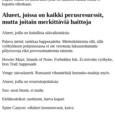
kuparia ollenkaan.
Alueet, joissa on kaikki perusresurssit,
mutta joitain merkittäviä haittoja
Alueet, joilla on haitallisia säävaikutuksia:
Palava metsä: rankkaa happosadetta. Mielenkiintoista silti, sillä
vyöhykkeen pohjoisosassa ei ole verotusta lukuunottamatta
pölyrosvoja eikä provosoimattomia ratsioita.
Howler Maze, Islands of None, Forbidden Isle, Ei-toivottu vyöhyke,
Iron Trail: happosade
Venge: taivaslaserit. Runsaasti vihamielisiä luuranko-traaleja myös.
Alueet, joilla on resurssirajoituksia:
Suo: suon biomi, ei tuulta
Eteläkosteikot: suobiomi, harva kupari
Spine Canyon: vähäiset luonnonvarat, kuiva