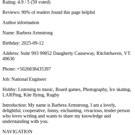
Rating
: 4.9 / 5 (59 voted)
Reviews
: 90% of readers found this page helpful
Author information
Name
: Barbera Armstrong
Birthday
: 2025-09-12
Address
: Suite 993 99852 Daugherty Causeway, Ritchiehaven, VT
49630
Phone
: +5026838435397
Job
: National Engineer
Hobby
: Listening to music, Board games, Photography, Ice skating,
LARPing, Kite flying, Rugby
Introduction
: My name is Barbera Armstrong, I am a lovely,
delightful, cooperative, funny, enchanting, vivacious, tender person
who loves writing and wants to share my knowledge and
understanding with you.
NAVIGATION