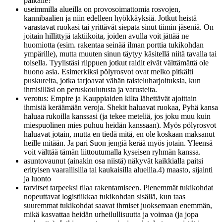
paikalle?
useimmilla alueilla on provosoimattomia rosvojen,
kannibaalien ja niin edelleen hyökkäyksiä. Jotkut heistä
varastavat ruokasi tai yrittävät siepata sinut tiimin jäseniä. On
joitain hillittyjä taktiikoita, joiden avulla voit jättää ne
huomiotta (esim. rakentaa seinää ilman porttia tukikohdan
ympärille), mutta muuten sinun täytyy käsitellä niitä tavalla tai
toisella. Tyylistäsi riippuen jotkut raidit eivät välttämättä ole
huono asia. Esimerkiksi pölyrosvot ovat melko pitkälti
puskureita, jotka tarjoavat vähän taisteluharjoituksia, kun
ihmisilläsi on peruskoulutusta ja varusteita.
verotus: Empire ja Kauppiaiden kilta lähettävät ajoittain
ihmisiä keräämään veroja. Shekit haluavat ruokaa, Pyhä kansa
haluaa rukoilla kanssasi (ja tekee meteliä, jos joku muu kuin
miespuolinen mies puhuu heidän kanssaan). Myös pölyrosvot
haluavat jotain, mutta en tiedä mitä, en ole koskaan maksanut
heille mitään. Ja pari Suon jengiä kerää myös jotain. Yleensä
voit välttää tämän liittoutumalla kyseisen ryhmän kanssa.
asuntovaunut (ainakin osa niistä) näkyvät kaikkialla paitsi
erityisen vaarallisilla tai kaukaisilla alueilla.4) maasto, sijainti
ja luonto
tarvitset tarpeeksi tilaa rakentamiseen. Pienemmät tukikohdat
nopeuttavat logistiikkaa tukikohdan sisällä, kun taas
suuremmat tukikohdat saavat ihmiset juoksemaan enemmän,
mikä kasvattaa heidän urheilullisuutta ja voimaa (ja jopa