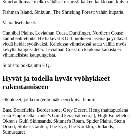
Suuri autiomaa: melko vähäiset resurssit kaiken kaikkiaan, kuivia
Fishman Island, Sinkuun, The Shrieking Forest: vähän kuparia.
Vaaralliset alueet:
Cannibal Plains, Leviathan Coast, Darkfinger, Northern Coast:
kannibaaliretioita. He hakevat KO'd-puolueen jäseniä ja yrittävät
viedä heidät syötäväksi. Kahdessa viimeisessä sataa välillä myös
kevyttä happosadetta. Leviathan Coast on kaukana kaikista ei-
vihamielisista kaupungeista.
Suolisto: nokkajuttu HQ.
Hyvät ja todella hyvät vyöhykkeet
rakentamiseen
Ok alueet, joilla on (enimmäkseen) kuiva biomi:
Bast, Bonefields, Border zone, Grey Desert, Heng (haittapuolena
sekä Empire että Trader's Guild keräävät veroja), High Bonefields,
Okran's Gulf, Skimsands, Skinner's Roam, Spider Plains, Stenn
Desert, Stobe's Garden, The Eye, The Koukku, Outlands,
Sumusaaret