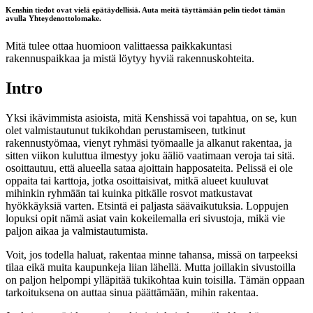
Kenshin tiedot ovat vielä epätäydellisiä. Auta meitä täyttämään pelin tiedot tämän
avulla
Yhteydenottolomake
.
Mitä tulee ottaa huomioon valittaessa paikkakuntasi
rakennuspaikkaa ja mistä löytyy hyviä rakennuskohteita.
Intro
Yksi ikävimmista asioista, mitä Kenshissä voi tapahtua, on se, kun
olet valmistautunut tukikohdan perustamiseen, tutkinut
rakennustyömaa, vienyt ryhmäsi työmaalle ja alkanut rakentaa, ja
sitten viikon kuluttua ilmestyy joku ääliö vaatimaan veroja tai sitä.
osoittautuu, että alueella sataa ajoittain happosateita. Pelissä ei ole
oppaita tai karttoja, jotka osoittaisivat, mitkä alueet kuuluvat
mihinkin ryhmään tai kuinka pitkälle rosvot matkustavat
hyökkäyksiä varten. Etsintä ei paljasta säävaikutuksia. Loppujen
lopuksi opit nämä asiat vain kokeilemalla eri sivustoja, mikä vie
paljon aikaa ja valmistautumista.
Voit, jos todella haluat, rakentaa minne tahansa, missä on tarpeeksi
tilaa eikä muita kaupunkeja liian lähellä. Mutta joillakin sivustoilla
on paljon helpompi ylläpitää tukikohtaa kuin toisilla. Tämän oppaan
tarkoituksena on auttaa sinua päättämään, mihin rakentaa.