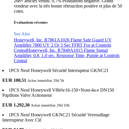
268+ articles vendu. 0.7% évaluations négative. Grand
vendeur avec la très bonne rétroaction positive et plus de 50
cotes.
Evaluations récentes
See Also
Honeywell, Inc. R7861A1026 Flame Safe Guard UV
Amplifier 7800 UV 2 Or 3 Sec FFRT For at Controls
Central
Honeywell, Inc. R7849A1015 Flame Signal
Amplifier, 0.8, 1.0 sec. Response Time, Purple at Controls
Central
1PCS Neuf Honeywell Sécurité Interrupteur GKNC21
EUR 100,51
Achat immédiat
29d 5h
1PCS Neuf Honeywell V8bfw16-150+Nom-4a-e DN150
Papillons Valve Actionneur
EUR 1.292,30
Achat immédiat
29d 10h
1PCS Neuf Honeywell GKNC21 Sécurité Verrouillage
Interrupteur Avec Clé