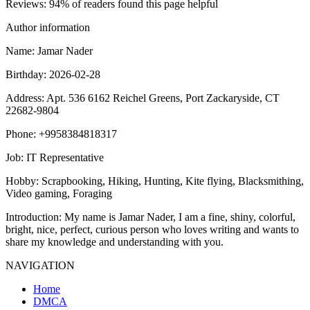
Reviews
: 94% of readers found this page helpful
Author information
Name
: Jamar Nader
Birthday
: 2026-02-28
Address
: Apt. 536 6162 Reichel Greens, Port Zackaryside, CT
22682-9804
Phone
: +9958384818317
Job
: IT Representative
Hobby
: Scrapbooking, Hiking, Hunting, Kite flying, Blacksmithing,
Video gaming, Foraging
Introduction
: My name is Jamar Nader, I am a fine, shiny, colorful,
bright, nice, perfect, curious person who loves writing and wants to
share my knowledge and understanding with you.
NAVIGATION
Home
DMCA