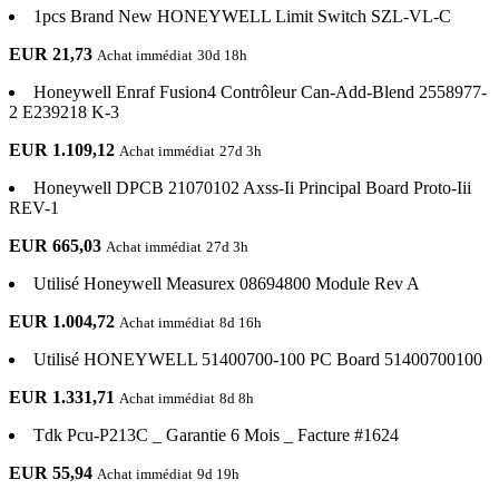
1pcs Brand New HONEYWELL Limit Switch SZL-VL-C
EUR 21,73
Achat immédiat
30d 18h
Honeywell Enraf Fusion4 Contrôleur Can-Add-Blend 2558977-
2 E239218 K-3
EUR 1.109,12
Achat immédiat
27d 3h
Honeywell DPCB 21070102 Axss-Ii Principal Board Proto-Iii
REV-1
EUR 665,03
Achat immédiat
27d 3h
Utilisé Honeywell Measurex 08694800 Module Rev A
EUR 1.004,72
Achat immédiat
8d 16h
Utilisé HONEYWELL 51400700-100 PC Board 51400700100
EUR 1.331,71
Achat immédiat
8d 8h
Tdk Pcu-P213C _ Garantie 6 Mois _ Facture #1624
EUR 55,94
Achat immédiat
9d 19h