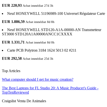
EUR 220,93
Achat immédiat
27d 3h
Neuf HONEYWELL 51196989-100 Universel Régulateur Carte
EUR 1.886,59
Achat immédiat
8d 8h
Neuf HONEYWELL STD120-A1A-00000-AN Transmetteur
ST3000 STD120A1A00000ANCC1CXXXX
EUR 1.331,71
Achat immédiat
8d 0h
Carte PCB Polytron 3184 1624 5013 02 #211
EUR 292,58
Achat immédiat
25d 3h
Top Articles
What computer should I get for music creation?
The Best Laptops for FL Studio 20: A Music Producer's Guide -
TopTenReviewed
Craigslist Venta De Animales