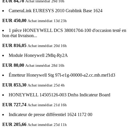
EUR 84,78
Achat immédiat
29d 10h
CameraLink EURESYS 2010 Grablink Base 1624
EUR 450,00
Achat immédiat
13d 23h
1 pièce HONEYWELL DCS 38001704-100 d'occasion testé en
bon état livraison...
EUR 816,05
Achat immédiat
20d 16h
Module Honeywell 2Mlq-Ry2A
EUR 80,00
Achat immédiat
28d 16h
Émetteur Honeywell Stg 97l-e1g-00000-a2.cc.mb.mef1d3
EUR 853,30
Achat immédiat
25d 4h
HONEYWELL 14505126-003 Dnfss Indicateur Board
EUR 727,74
Achat immédiat
21d 16h
Indicateur de presse différentiel 1624 1172 00
EUR 205,66
Achat immédiat
25d 11h