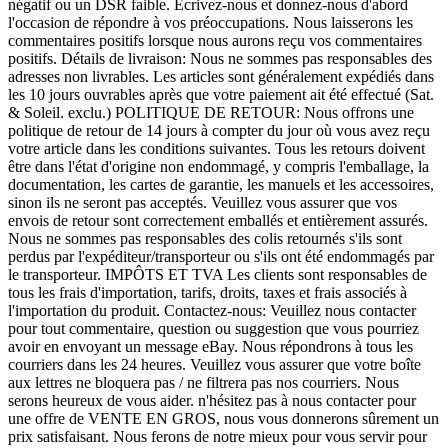
négatif ou un DSR faible. Écrivez-nous et donnez-nous d'abord
l'occasion de répondre à vos préoccupations. Nous laisserons les
commentaires positifs lorsque nous aurons reçu vos commentaires
positifs. Détails de livraison: Nous ne sommes pas responsables des
adresses non livrables. Les articles sont généralement expédiés dans
les 10 jours ouvrables après que votre paiement ait été effectué (Sat.
& Soleil. exclu.) POLITIQUE DE RETOUR: Nous offrons une
politique de retour de 14 jours à compter du jour où vous avez reçu
votre article dans les conditions suivantes. Tous les retours doivent
être dans l'état d'origine non endommagé, y compris l'emballage, la
documentation, les cartes de garantie, les manuels et les accessoires,
sinon ils ne seront pas acceptés. Veuillez vous assurer que vos
envois de retour sont correctement emballés et entièrement assurés.
Nous ne sommes pas responsables des colis retournés s'ils sont
perdus par l'expéditeur/transporteur ou s'ils ont été endommagés par
le transporteur. IMPÔTS ET TVA Les clients sont responsables de
tous les frais d'importation, tarifs, droits, taxes et frais associés à
l'importation du produit. Contactez-nous: Veuillez nous contacter
pour tout commentaire, question ou suggestion que vous pourriez
avoir en envoyant un message eBay. Nous répondrons à tous les
courriers dans les 24 heures. Veuillez vous assurer que votre boîte
aux lettres ne bloquera pas / ne filtrera pas nos courriers. Nous
serons heureux de vous aider. n'hésitez pas à nous contacter pour
une offre de VENTE EN GROS, nous vous donnerons sûrement un
prix satisfaisant. Nous ferons de notre mieux pour vous servir pour