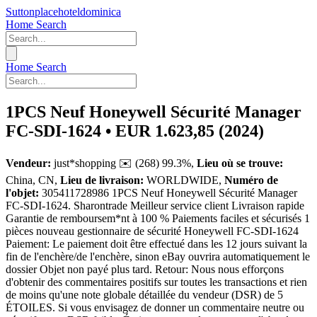
Suttonplacehoteldominica
Home
Search
Home
Search
1PCS Neuf Honeywell Sécurité Manager
FC-SDI-1624 • EUR 1.623,85 (2024)
Vendeur:
just*shopping
✉️
(268)
99.3%
,
Lieu où se trouve:
China, CN
,
Lieu de livraison:
WORLDWIDE,
Numéro de
l'objet:
305411728986
1PCS Neuf Honeywell Sécurité Manager
FC-SDI-1624. Sharontrade Meilleur service client Livraison rapide
Garantie de remboursem*nt à 100 % Paiements faciles et sécurisés 1
pièces nouveau gestionnaire de sécurité Honeywell FC-SDI-1624
Paiement: Le paiement doit être effectué dans les 12 jours suivant la
fin de l'enchère/de l'enchère, sinon eBay ouvrira automatiquement le
dossier Objet non payé plus tard. Retour: Nous nous efforçons
d'obtenir des commentaires positifs sur toutes les transactions et rien
de moins qu'une note globale détaillée du vendeur (DSR) de 5
ÉTOILES. Si vous envisagez de donner un commentaire neutre ou