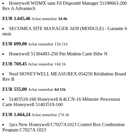
Honeywell WDMX sans Fil Dispositif Manager 51198663-200
Rev A Advantech
EUR 1.645,46
Achat immédiat
3d 4h
SECOMEA SITE MANAGER 3439 (MODULE) - Garantie 6
mois
EUR 699,00
Achat immédiat
15d 21h
Honeywell 51304493-250 Pm Modem Carte Hdw N
EUR 769,45
Achat immédiat
10d 1h
Neuf HONEYWELL MEASUREX 054250 Résiliation Board
Rev B
EUR 555,00
Achat immédiat
6d 11h
51403519-160 Honeywell K4LCN-16 Mémoire Processeur
Carte Honeywell 51403519-160
EUR 1.664,24
Achat immédiat
27d 3h
1pcs New Honeywell C7027A1023 Control Box Combustion
Program C7027A 1023