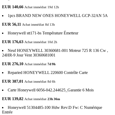
EUR 140,66
Achat immédiat
19d 12h
1pcs BRAND NEW ONES HONEYWELL GCP-32AN 5A
EUR 56,11
Achat immédiat
8d 13h
Honeywell stt171-bs Température Émetteur
EUR 176,63
Achat immédiat
10d 2h
Neuf HONEYWELL 30360681-001 Moteur 725 R 136 Cw ,
24HR-9 Jour Vent 30360681001
EUR 276,10
Achat immédiat
7d 9h
Reparied HONEYWELL 220600 Contrôle Carte
EUR 387,01
Achat immédiat
8d 6h
Carte Honeywell 6056-042.244625_Garantie 6 Mois
EUR 139,82
Achat immédiat
23h 36m
Honeywell 51304485-100 Hdw Rev:D Fw: C Numérique
Entrée