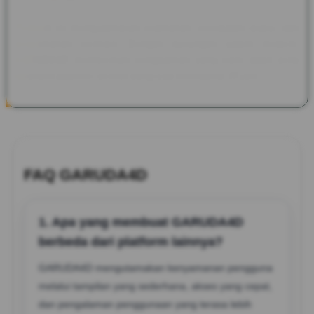
Platform ini mengutamakan keamanan, kecepatan akses, dan
kenyamanan bermain. Dengan dukungan sistem modern,
GARUDA4D memberikan pengalaman yang lebih stabil serta
layanan customer service yang siap membantu 24 jam.
FAQ GARUDA4D
1. Apa yang membuat GARUDA4D
berbeda dari platform lainnya?
GARUDA4D mengutamakan kenyamanan pengguna
melalui tampilan yang sederhana, akses yang cepat,
dan pengalaman penggunaan yang terasa lebih