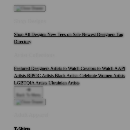
Shop Designs
Shop All Designs
New Tees on Sale
Newest Designers
Tag
Directory
Artist Collections
Featured Designers
Artists to Watch
Creators to Watch
AAPI
Artists
BIPOC Artists
Black Artists
Celebrate Women Artists
LGBTQIA Artists
Ukrainian Artists
Back To Menu
Adult Apparel
T-Shirts