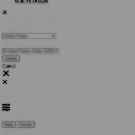
Shop All Designs
Update Your Browsing Preferences
Shipping Country:
Currency:
Cancel
Katie:
5'10"
160
Select your person:
Male
Female
Height