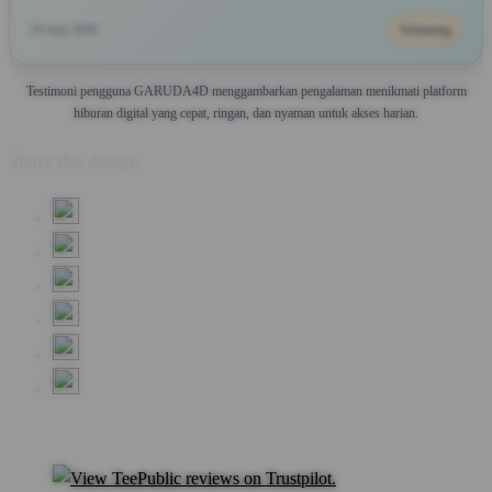
24 Juni 2026
Semarang
Testimoni pengguna GARUDA4D menggambarkan pengalaman menikmati platform
hiburan digital yang cepat, ringan, dan nyaman untuk akses harian.
Share this design: