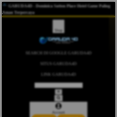
GARUDA4D - Dominica Sutton Place Hotel Game Paling
Aman Terpercaya
Shop
SEARCH DI GOOGLE GARUDA4D
SITUS GARUDA4D
LINK GARUDA4D
Account