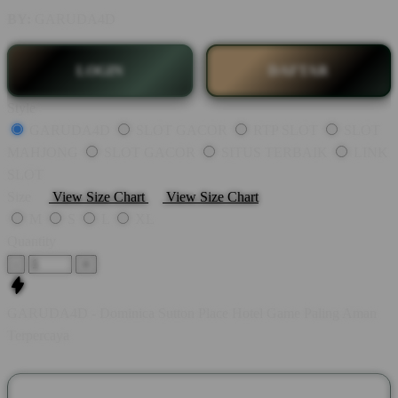
BY:
GARUDA4D
LOGIN
DAFTAR
Style
GARUDA4D
SLOT GACOR
RTP SLOT
SLOT
MAHJONG
SLOT GACOR
SITUS TERBAIK
LINK
SLOT
Size
View Size Chart
View Size Chart
M
S
L
XL
Quantity
-
+
GARUDA4D - Dominica Sutton Place Hotel Game Paling Aman
Terpercaya