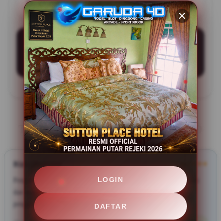
kualitas pengalaman pengguna.
GARUDA4D hadir dengan konsep modern, akses
responsif, dan pengalaman digital yang dirancang untuk
memberikan kenyamanan lebih bagi setiap pengguna.
Testimoni Pengguna GARUDA4D
RizkyPratama
★★★★★
LOGIN
Pengalaman saya cukup memuaskan, navigasinya mudah dipahami
dan semua fitur berjalan lancar tanpa hambatan. Cocok untuk
penggunaan harian.
DAFTAR